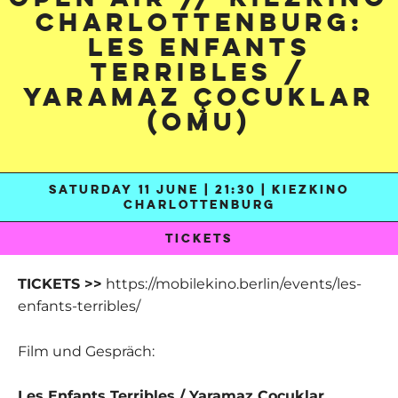
Charlottenburg:
Les Enfants
Terribles /
Yaramaz Çocuklar
(OmU)
SATURDAY 11 JUNE | 21:30 | KIEZKINO
CHARLOTTENBURG
TICKETS
TICKETS >>
https://mobilekino.berlin/events/les-
enfants-terribles/
Film und Gespräch:
Les Enfants Terribles / Yaramaz Çocuklar